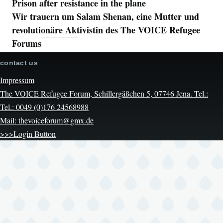
Prison after resistance in the plane
Wir trauern um Salam Shenan, eine Mutter und
revolutionäre Aktivistin des The VOICE Refugee
Forums
contact us
Impressum
The VOICE Refugee Forum, Schillergäßchen 5, 07746 Jena. Tel.:
Tel.: 0049 (0)176 24568988
Mail: thevoiceforum@gmx.de
>>>Login Button