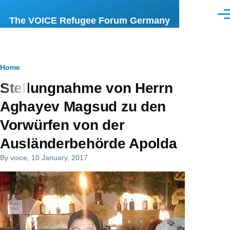
Skip to main content
Men
The VOICE Refugee Forum Germany
Breadcrumb
Home
Stellungnahme von Herrn
Aghayev Magsud zu den
Vorwürfen von der
Ausländerbehörde Apolda
By
voice
, 10 January, 2017