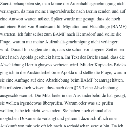
Zuerst behaupteten sie, man könne die Aufenhahltsgenehmigung nicht
verlängern, da man meine Fingerabdrücke nach Berlin senden und auf
eine Antwort warten müsse. Später wurde mir gesagt, dass sie noch
auf einen Brief von Bundesamt für Migration und Flüchtlinge (BAMF)
warteten. Ich fuhr selbst zum BAMF nach Hermsdorf und stellte die
Frage, warum mir meine Aufenthaltsgenehmigung nicht verlängert
wird. Darauf hin sagten sie mir, dass sie schon vor längerer Zeit einen
Brief nach Apolda geschickt hätten. Im Text des Briefs stand, dass die
Abschiebung Herr Aghayevs verboten wird. Mit der Kopie des Briefes
ging ich in die Ausländerbehörde Apolda und stellte die Frage, warum
sie eine Anfrage auf eine Abschiebung beim BAMF beantragt hätten.
Sie müssten doch wissen, dass nach dem §25.3 eine Abschiebung
ausgeschlossen ist. Die Mitarbeiterin der Ausländerbehörde hat gesagt,
sie wollten irgendetwas überprüfen. Warum oder was sie prüfen
wollten, habe ich nicht verstanden. Sie haben noch einmal alle
möglichen Dokumente verlangt und getrennt dazu schriftlich eine
Auskunft von mir, wie oft ich nach Aserbaidschan gereist bin. Da ich