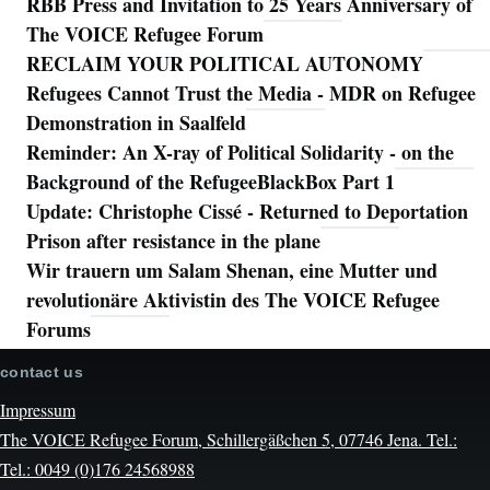
RBB Press and Invitation to 25 Years Anniversary of
The VOICE Refugee Forum
RECLAIM YOUR POLITICAL AUTONOMY
Refugees Cannot Trust the Media - MDR on Refugee
Demonstration in Saalfeld
Reminder: An X-ray of Political Solidarity - on the
Background of the RefugeeBlackBox Part 1
Update: Christophe Cissé - Returned to Deportation
Prison after resistance in the plane
Wir trauern um Salam Shenan, eine Mutter und
revolutionäre Aktivistin des The VOICE Refugee
Forums
contact us
Impressum
The VOICE Refugee Forum, Schillergäßchen 5, 07746 Jena. Tel.:
Tel.: 0049 (0)176 24568988