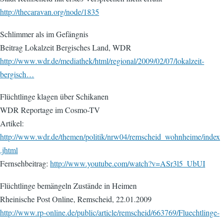
http://thecaravan.org/node/1835
Schlimmer als im Gefängnis
Beitrag Lokalzeit Bergisches Land, WDR
http://www.wdr.de/mediathek/html/regional/2009/02/07/lokalzeit-
bergisch…
Flüchtlinge klagen über Schikanen
WDR Reportage im Cosmo-TV
Artikel:
http://www.wdr.de/themen/politik/nrw04/remscheid_wohnheime/index
.jhtml
Fernsehbeitrag:
http://www.youtube.com/watch?v=ASr3l5_UbUI
Flüchtlinge bemängeln Zustände in Heimen
Rheinische Post Online, Remscheid, 22.01.2009
http://www.rp-online.de/public/article/remscheid/663769/Fluechtlinge-