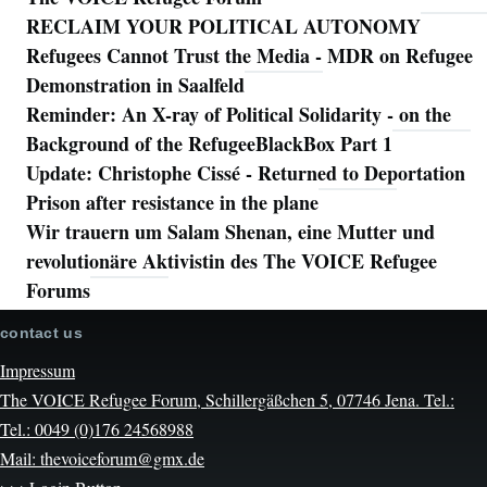
RECLAIM YOUR POLITICAL AUTONOMY
Refugees Cannot Trust the Media - MDR on Refugee
Demonstration in Saalfeld
Reminder: An X-ray of Political Solidarity - on the
Background of the RefugeeBlackBox Part 1
Update: Christophe Cissé - Returned to Deportation
Prison after resistance in the plane
Wir trauern um Salam Shenan, eine Mutter und
revolutionäre Aktivistin des The VOICE Refugee
Forums
contact us
Impressum
The VOICE Refugee Forum, Schillergäßchen 5, 07746 Jena. Tel.:
Tel.: 0049 (0)176 24568988
Mail: thevoiceforum@gmx.de