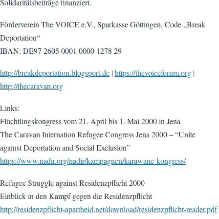
Solidaritätsbeiträge finanziert.
Förderverein The VOICE e.V., Sparkasse Göttingen, Code „Break
Deportation“
IBAN: DE97 2605 0001 0000 1278 29
http://breakdeportation.blogsport.de
|
https://thevoiceforum.org
|
http://thecaravan.org
Links:
Flüchtlingskongress vom 21. April bis 1. Mai 2000 in Jena
The Caravan Internation Refugee Congress Jena 2000 – “Unite
against Deportation and Social Exclusion”
https://www.nadir.org/nadir/kampagnen/karawane-kongress/
Refugee Struggle against Residenzpflicht 2000
Einblick in den Kampf gegen die Residenzpflicht
http://residenzpflicht-apartheid.net/download/residenzpflicht-reader.pdf