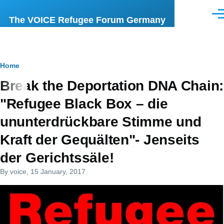
Skip to main content
Men
The VOICE Refugee Forum Germany
Breadcrumb
Home
Break the Deportation DNA Chain:
"Refugee Black Box – die
ununterdrückbare Stimme und
Kraft der Gequälten"- Jenseits
der Gerichtssäle!
By
voice
, 15 January, 2017