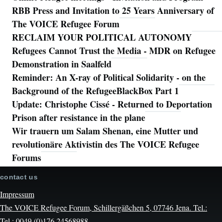
RBB Press and Invitation to 25 Years Anniversary of
The VOICE Refugee Forum
RECLAIM YOUR POLITICAL AUTONOMY
Refugees Cannot Trust the Media - MDR on Refugee
Demonstration in Saalfeld
Reminder: An X-ray of Political Solidarity - on the
Background of the RefugeeBlackBox Part 1
Update: Christophe Cissé - Returned to Deportation
Prison after resistance in the plane
Wir trauern um Salam Shenan, eine Mutter und
revolutionäre Aktivistin des The VOICE Refugee
Forums
contact us
Impressum
The VOICE Refugee Forum, Schillergäßchen 5, 07746 Jena. Tel.:
Tel.: 0049 (0)176 24568988