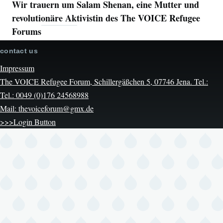
Wir trauern um Salam Shenan, eine Mutter und
revolutionäre Aktivistin des The VOICE Refugee
Forums
contact us
Impressum
The VOICE Refugee Forum, Schillergäßchen 5, 07746 Jena. Tel.:
Tel.: 0049 (0)176 24568988
Mail: thevoiceforum@gmx.de
>>>Login Button