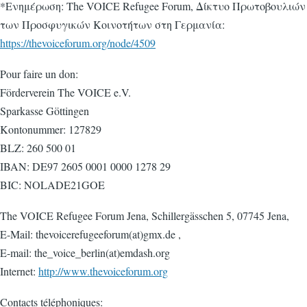
*Ενημέρωση: The VOICE Refugee Forum, Δίκτυο Πρωτοβουλιών
των Προσφυγικών Κοινοτήτων στη Γερμανία:
https://thevoiceforum.org/node/4509
Pour faire un don:
Förderverein The VOICE e.V.
Sparkasse Göttingen
Kontonummer: 127829
BLZ: 260 500 01
IBAN: DE97 2605 0001 0000 1278 29
BIC: NOLADE21GOE
The VOICE Refugee Forum Jena, Schillergässchen 5, 07745 Jena,
E-Mail: thevoicerefugeeforum(at)gmx.de ,
E-mail: the_voice_berlin(at)emdash.org
Internet:
http://www.thevoiceforum.org
Contacts téléphoniques: