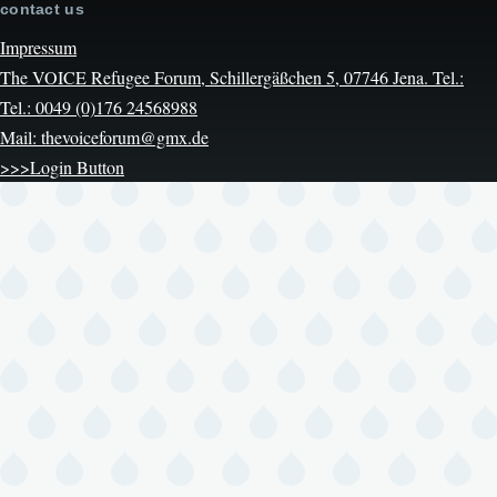
contact us
Impressum
The VOICE Refugee Forum, Schillergäßchen 5, 07746 Jena. Tel.:
Tel.: 0049 (0)176 24568988
Mail: thevoiceforum@gmx.de
>>>Login Button